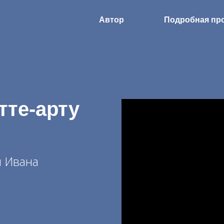
Автор
Подробная пр
тте-арту
и Ивана